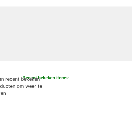
Recent bekeken items:
n recent bekeken
ducten om weer te
ven