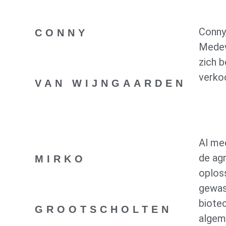
Conny
CONNY
Medew
zich 
verkoo
VAN WIJNGAARDEN
Al mee
de ag
MIRKO
oplos
gewas
biote
GROOTSCHOLTEN
algem