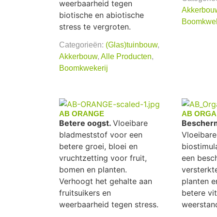
weerbaarheid tegen
Akkerbou
biotische en abiotische
Boomkwek
stress te vergroten.
Categorieën:
(Glas)tuinbouw
,
Akkerbouw
,
Alle Producten
,
Boomkwekerij
AB ORANGE
AB ORGA
Betere oogst.
Vloeibare
Beschermi
bladmeststof voor een
Vloeibare
betere groei, bloei en
biostimul
vruchtzetting voor fruit,
een besc
bomen en planten.
versterkt
Verhoogt het gehalte aan
planten 
fruitsuikers en
betere vit
weerbaarheid tegen stress.
weerstan