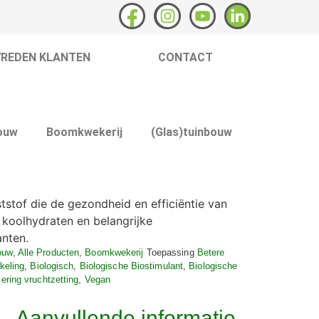
VREDEN KLANTEN
CONTACT
ouw
Boomkwekerij
(Glas)tuinbouw
tstof die de gezondheid en efficiëntie van
koolhydraten en belangrijke
anten.
ouw
,
Alle Producten
,
Boomkwekerij
Toepassing
Betere
keling
,
Biologisch
,
Biologische Biostimulant
,
Biologische
ering vruchtzetting
,
Vegan
Aanvullende informatie