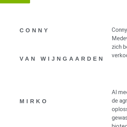
Conny
CONNY
Medew
zich 
verkoo
VAN WIJNGAARDEN
Al mee
de ag
MIRKO
oplos
gewas
biote