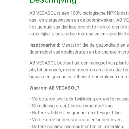
AB VEGASOL is een 100% biologische NPK biostimu
kas- en siergewassen en de boomkwekerij. AB V
het gebruik van dierlijke grondstoffen of dierli
natuurlijke, plantaardige materialen en ingrediënt
Inzetbaarheid:
Meststof die de gezondheid en ef
doormiddel van koolhydraten en belangrijke micro
AB VEGASOL bestaat uit een mengsel van plantaa
phytohormonen, micronutriënten en antioxidanten
bij aan een gezond en efficiënt bodemleven en to
Waarom AB VEGASOL?
• Verbeterde wortelontwikkeling en wortelmassa
• Stimulering groei, bloei en vruchtzetting;
• Betere vitaliteit en groener en steviger blad;
• Verbeterde bodemstructuur en bodemleven;
• Betere opname micronutriënten en mineralen;