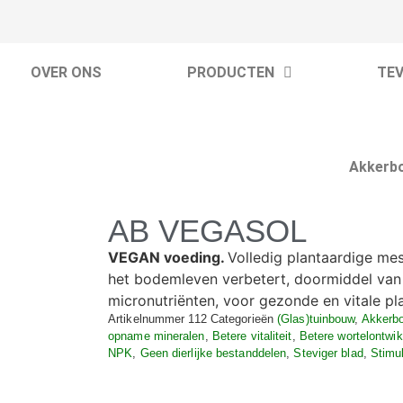
OVER ONS
PRODUCTEN
TE
Akkerb
AB VEGASOL
VEGAN voeding.
Volledig plantaardige mes
het bodemleven verbetert, doormiddel van 
micronutriënten, voor gezonde en vitale pl
Artikelnummer
112
Categorieën
(Glas)tuinbouw
,
Akkerb
opname mineralen
,
Betere vitaliteit
,
Betere wortelontwik
NPK
,
Geen dierlijke bestanddelen
,
Steviger blad
,
Stimul